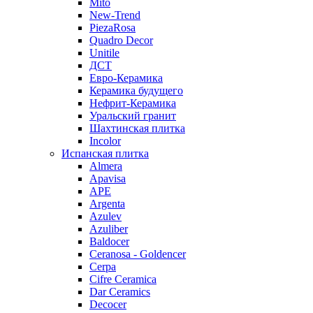
Mito
New-Trend
PiezaRosa
Quadro Decor
Unitile
ДСТ
Евро-Керамика
Керамика будущего
Нефрит-Керамика
Уральский гранит
Шахтинская плитка
Incolor
Испанская плитка
Almera
Apavisa
APE
Argenta
Azulev
Azuliber
Baldocer
Ceranosa - Goldencer
Cerpa
Cifre Ceramica
Dar Ceramics
Decocer