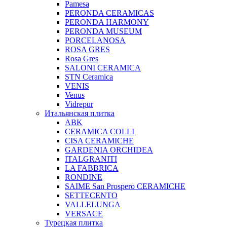
Pamesa
PERONDA CERAMICAS
PERONDA HARMONY
PERONDA MUSEUM
PORCELANOSA
ROSA GRES
Rosa Gres
SALONI CERAMICA
STN Ceramica
VENIS
Venus
Vidrepur
Итальянская плитка
ABK
CERAMICA COLLI
CISA CERAMICHE
GARDENIA ORCHIDEA
ITALGRANITI
LA FABBRICA
RONDINE
SAIME San Prospero CERAMICHE
SETTECENTO
VALLELUNGA
VERSACE
Турецкая плитка