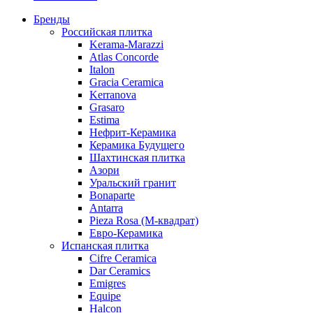
Бренды
Российская плитка
Kerama-Marazzi
Atlas Concorde
Italon
Gracia Ceramica
Kerranova
Grasaro
Estima
Нефрит-Керамика
Керамика Будущего
Шахтинская плитка
Азори
Уральский гранит
Bonaparte
Antarra
Pieza Rosa (М-квадрат)
Евро-Керамика
Испанская плитка
Cifre Ceramica
Dar Ceramics
Emigres
Equipe
Halcon