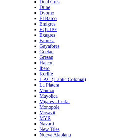
Dual Gres
Dune
Dvomo
El Barco
Emigres
EQUIPE
Exagres
Fabresa
Gayafores
Goetan
Gresan
Halcon
Ibero
Kerlife
L'AC (L'antic Colonial)
La Platera
Mainzu
Mayolica
Mijares - Cerlat
Monopole
Mosavit
MYR
Navarti
New Tiles
Nueva Alaplana