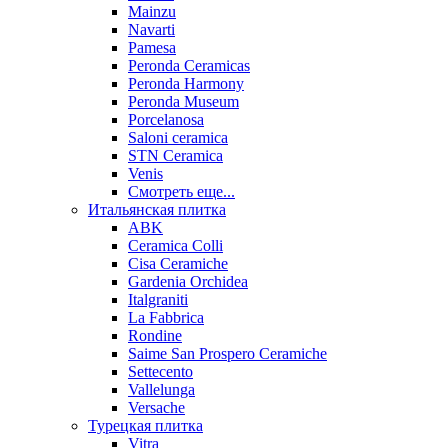
Mainzu
Navarti
Pamesa
Peronda Ceramicas
Peronda Harmony
Peronda Museum
Porcelanosa
Saloni ceramica
STN Ceramica
Venis
Смотреть еще...
Итальянская плитка
ABK
Ceramica Colli
Cisa Ceramiche
Gardenia Orchidea
Italgraniti
La Fabbrica
Rondine
Saime San Prospero Ceramiche
Settecento
Vallelunga
Versache
Турецкая плитка
Vitra