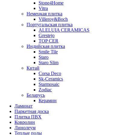
Stone4Home
Vitra
Немецкая плитка
Villeroy&Boch
Португальская плитка
ALELUIA CERAMICAS
Grestejo
TOP CER
Индийская плитка
Smile Tile
Staro
Staro Slim
Китай
Corsa Deco
Sk-Ceramics
Starmosaic
Zodiac
Беларусь
Керамин
Ламинат
Паркетная доска
Плитка ПВХ
Ковролин
Линолеум
Теплые полы