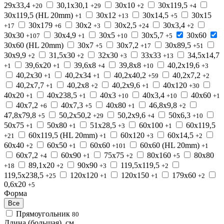
29x33,4
30,1x30,1
30x10
30x119,5
+20
+29
+2
+4
30x119,5 (HL 20mm)
30x12
30x14,5
30x15
+1
+13
+5
30x179
30x2
30x2,5
30x3,4
+17
+6
+3
+24
+2
30x30
30x4,9
30x5
30x5,7
30x60
+107
+1
+10
+5
30x60 (HL 20mm)
30x7
30x7,2
30x89,5
+5
+17
+51
30x9,9
31,5x30
32x30
33x33
34,5x14,7
+2
+2
+3
+13
39,6x20
39,6x8
39,8x8
40,2x19,6
+1
+1
+4
+10
+3
40,2x30
40,2x34
40,2x40,2
40,2x7,2
+1
+1
+59
+2
40,2x7,7
40,2x8
40,2x9,6
40x120
+1
+2
+1
+30
40x20
40x238,5
40x3
40x3,4
40x60
+1
+1
+10
+10
+1
40x7,2
40x7,3
40x80
46,8x9,8
+6
+5
+1
+2
47,8x79,8
50,2x50,2
50,2x9,6
50x6,3
+5
+29
+4
+10
50x75
50x80
51x28,5
60x100
60x119,5
+1
+1
+3
+1
60x119,5 (HL 20mm)
60x120
60x14,5
+21
+1
+3
+2
60x40
60x50
60x60
60x60 (HL 20mm)
+2
+1
+101
+1
60x7,2
60x90
75x75
80x160
80x80
+4
+1
+2
+5
89,1x20
90x90
119,5x119,5
+18
+2
+3
+2
119,5x238,5
120x120
120x150
179x60
+25
+1
+1
+2
0,6x20
+5
Форма
Все
Прямоугольник
80
Длина (большая), см