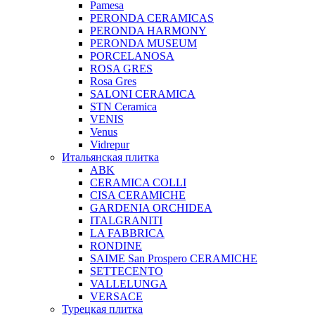
Pamesa
PERONDA CERAMICAS
PERONDA HARMONY
PERONDA MUSEUM
PORCELANOSA
ROSA GRES
Rosa Gres
SALONI CERAMICA
STN Ceramica
VENIS
Venus
Vidrepur
Итальянская плитка
ABK
CERAMICA COLLI
CISA CERAMICHE
GARDENIA ORCHIDEA
ITALGRANITI
LA FABBRICA
RONDINE
SAIME San Prospero CERAMICHE
SETTECENTO
VALLELUNGA
VERSACE
Турецкая плитка