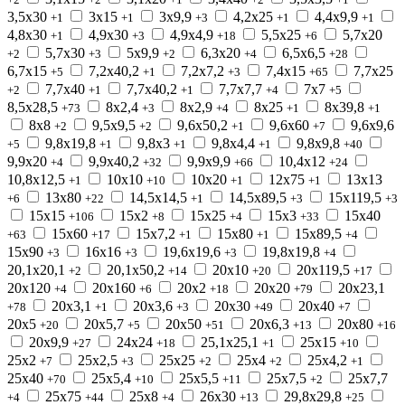
3,5x30
3x15
3x9,9
4,2x25
4,4x9,9
+1
+1
+3
+1
+1
4,8x30
4,9x30
4,9x4,9
5,5x25
5,7x20
+1
+3
+18
+6
5,7x30
5x9,9
6,3x20
6,5x6,5
+2
+3
+2
+4
+28
6,7x15
7,2x40,2
7,2x7,2
7,4x15
7,7x25
+5
+1
+3
+65
7,7x40
7,7x40,2
7,7x7,7
7x7
+2
+1
+1
+4
+5
8,5x28,5
8x2,4
8x2,9
8x25
8x39,8
+73
+3
+4
+1
+1
8x8
9,5x9,5
9,6x50,2
9,6x60
9,6x9,6
+2
+2
+1
+7
9,8x19,8
9,8x3
9,8x4,4
9,8x9,8
+5
+1
+1
+1
+40
9,9x20
9,9x40,2
9,9x9,9
10,4x12
+4
+32
+66
+24
10,8x12,5
10x10
10x20
12x75
13x13
+1
+10
+1
+1
13x80
14,5x14,5
14,5x89,5
15x119,5
+6
+22
+1
+3
+3
15x15
15x2
15x25
15x3
15x40
+106
+8
+4
+33
15x60
15x7,2
15x80
15x89,5
+63
+17
+1
+1
+4
15x90
16x16
19,6x19,6
19,8x19,8
+3
+3
+3
+4
20,1x20,1
20,1x50,2
20x10
20x119,5
+2
+14
+20
+17
20x120
20x160
20x2
20x20
20x23,1
+4
+6
+18
+79
20x3,1
20x3,6
20x30
20x40
+78
+1
+3
+49
+7
20x5
20x5,7
20x50
20x6,3
20x80
+20
+5
+51
+13
+16
20x9,9
24x24
25,1x25,1
25x15
+27
+18
+1
+10
25x2
25x2,5
25x25
25x4
25x4,2
+7
+3
+2
+2
+1
25x40
25x5,4
25x5,5
25x7,5
25x7,7
+70
+10
+11
+2
25x75
25x8
26x30
29,8x29,8
+4
+44
+4
+13
+25