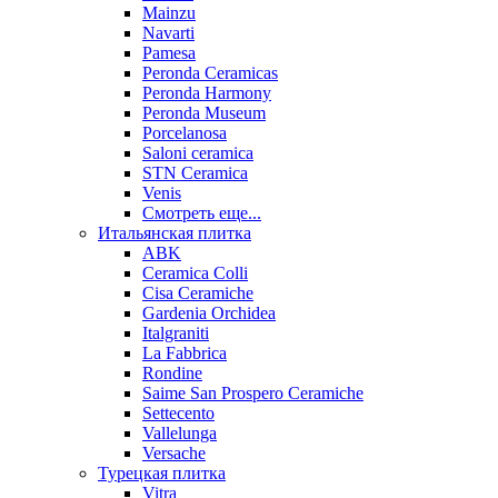
Mainzu
Navarti
Pamesa
Peronda Ceramicas
Peronda Harmony
Peronda Museum
Porcelanosa
Saloni ceramica
STN Ceramica
Venis
Смотреть еще...
Итальянская плитка
ABK
Ceramica Colli
Cisa Ceramiche
Gardenia Orchidea
Italgraniti
La Fabbrica
Rondine
Saime San Prospero Ceramiche
Settecento
Vallelunga
Versache
Турецкая плитка
Vitra