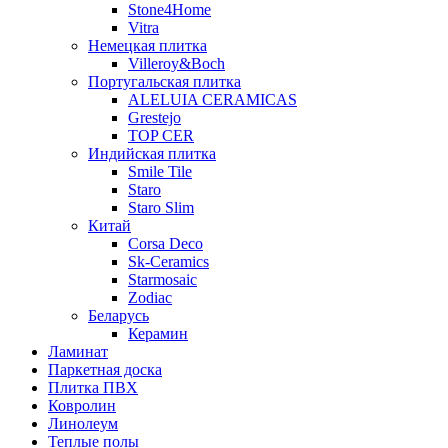
Stone4Home
Vitra
Немецкая плитка
Villeroy&Boch
Португальская плитка
ALELUIA CERAMICAS
Grestejo
TOP CER
Индийская плитка
Smile Tile
Staro
Staro Slim
Китай
Corsa Deco
Sk-Ceramics
Starmosaic
Zodiac
Беларусь
Керамин
Ламинат
Паркетная доска
Плитка ПВХ
Ковролин
Линолеум
Теплые полы