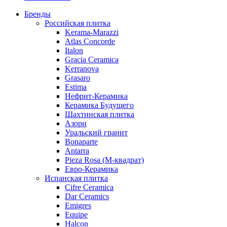
Бренды
Российская плитка
Kerama-Marazzi
Atlas Concorde
Italon
Gracia Ceramica
Kerranova
Grasaro
Estima
Нефрит-Керамика
Керамика Будущего
Шахтинская плитка
Азори
Уральский гранит
Bonaparte
Antarra
Pieza Rosa (М-квадрат)
Евро-Керамика
Испанская плитка
Cifre Ceramica
Dar Ceramics
Emigres
Equipe
Halcon