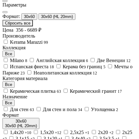
Параметры
Формат:
30x60
30x60 (HL 20mm)
Сбросить все
Цена
356
-
6689
₽
Производитель
Kerama Marazzi
99
Коллекция
Все
Milano
Английская коллекция
Две Венеции
8
6
12
Испанская фиеста
Керама без границ
Мечты о
18
5
Париже
Неаполитанская коллекция
23
12
Категория материала
Все
Керамическая плитка
Керамический гранит
63
17
Назначение
Все
Для стен
Для стен и пола
Утолщенка
63
34
2
Формат
30x60
30x60 (HL 20mm)
1,4x20
1,5x20
2,5x25
2x20
2x25
+10
+12
+1
+2
3,1x15
3,1x20
3,4x40
3,5x3,5
+2
+2
+1
+2
+1