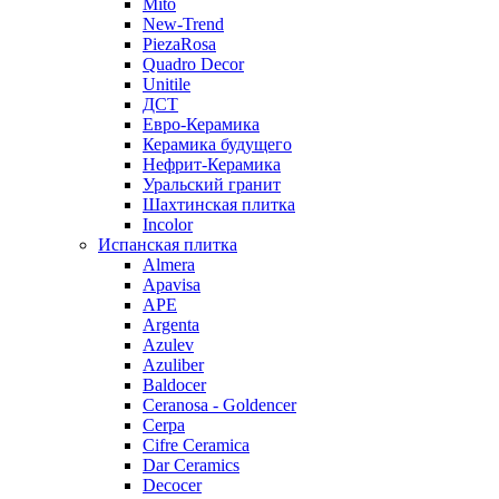
Mito
New-Trend
PiezaRosa
Quadro Decor
Unitile
ДСТ
Евро-Керамика
Керамика будущего
Нефрит-Керамика
Уральский гранит
Шахтинская плитка
Incolor
Испанская плитка
Almera
Apavisa
APE
Argenta
Azulev
Azuliber
Baldocer
Ceranosa - Goldencer
Cerpa
Cifre Ceramica
Dar Ceramics
Decocer