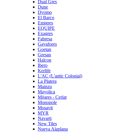
Dual Gres
Dune
Dvomo
El Barco
Emigres
EQUIPE
Exagres
Fabresa
Gayafores
Goetan
Gresan
Halcon
Ibero
Kerlife
L'AC (L'antic Colonial)
La Platera
Mainzu
Mayolica
Mijares - Cerlat
Monopole
Mosavit
MYR
Navarti
New Tiles
Nueva Alaplana