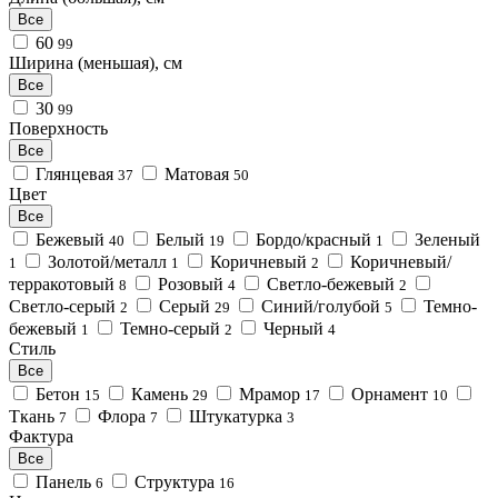
Все
60
99
Ширина (меньшая), см
Все
30
99
Поверхность
Все
Глянцевая
Матовая
37
50
Цвет
Все
Бежевый
Белый
Бордо/красный
Зеленый
40
19
1
Золотой/металл
Коричневый
Коричневый/
1
1
2
терракотовый
Розовый
Светло-бежевый
8
4
2
Светло-серый
Серый
Синий/голубой
Темно-
2
29
5
бежевый
Темно-серый
Черный
1
2
4
Стиль
Все
Бетон
Камень
Мрамор
Орнамент
15
29
17
10
Ткань
Флора
Штукатурка
7
7
3
Фактура
Все
Панель
Структура
6
16