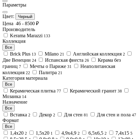
Параметры
Цвет:
Черный
Цена
46
-
8500
₽
Производитель
Kerama Marazzi
133
Коллекция
Все
Brick Plus
Milano
Английская коллекция
13
21
2
Две Венеции
Испанская фиеста
Керама без
24
26
границ
Мечты о Париже
Неаполитанская
7
31
коллекция
Палитра
22
21
Категория материала
Все
Керамическая плитка
Керамический гранит
77
38
Мозаика
14
Назначение
Все
Вставка
Декор
Для стен
Для стен и пола
2
2
81
47
Формат
Все
1,4x20
1,5x20
4,9x4,9
6,5x6,5
7,4x15
2
1
2
2
5