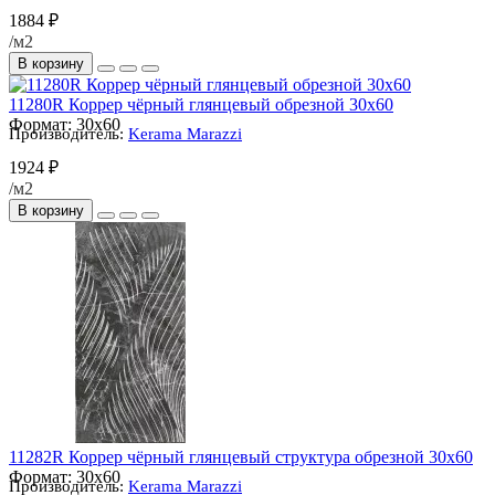
1884 ₽
/м2
В корзину
11280R Коррер чёрный глянцевый обрезной 30х60
Формат:
30x60
Производитель:
Kerama Marazzi
1924 ₽
/м2
В корзину
11282R Коррер чёрный глянцевый структура обрезной 30х60
Формат:
30x60
Производитель:
Kerama Marazzi