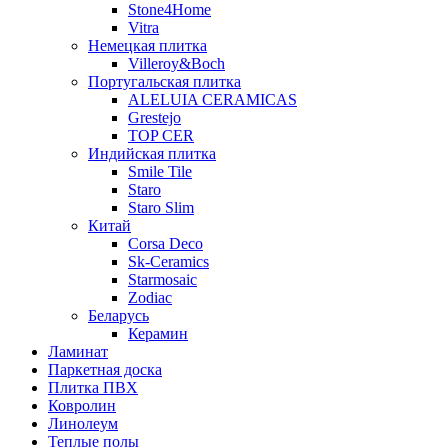
Stone4Home
Vitra
Немецкая плитка
Villeroy&Boch
Португальская плитка
ALELUIA CERAMICAS
Grestejo
TOP CER
Индийская плитка
Smile Tile
Staro
Staro Slim
Китай
Corsa Deco
Sk-Ceramics
Starmosaic
Zodiac
Беларусь
Керамин
Ламинат
Паркетная доска
Плитка ПВХ
Ковролин
Линолеум
Теплые полы