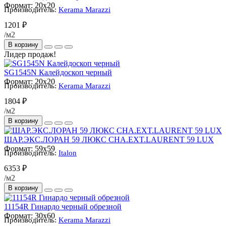
Формат:
20x20
Производитель:
Kerama Marazzi
1201 ₽
/м2
В корзину
Лидер продаж!
SG1545N Калейдоскоп черный
Формат:
20x20
Производитель:
Kerama Marazzi
1804 ₽
/м2
В корзину
ШАР.ЭКС.ЛОРАН 59 ЛЮКС CHA.EXT.LAURENT 59 LUX
Формат:
59x59
Производитель:
Italon
6353 ₽
/м2
В корзину
11154R Гинардо черный обрезной
Формат:
30x60
Производитель:
Kerama Marazzi