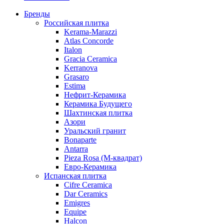
Бренды
Российская плитка
Kerama-Marazzi
Atlas Concorde
Italon
Gracia Ceramica
Kerranova
Grasaro
Estima
Нефрит-Керамика
Керамика Будущего
Шахтинская плитка
Азори
Уральский гранит
Bonaparte
Antarra
Pieza Rosa (М-квадрат)
Евро-Керамика
Испанская плитка
Cifre Ceramica
Dar Ceramics
Emigres
Equipe
Halcon