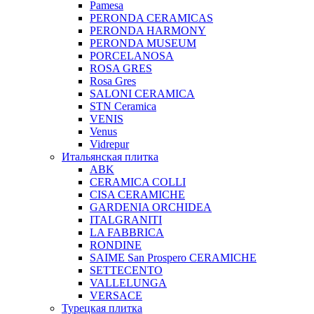
Pamesa
PERONDA CERAMICAS
PERONDA HARMONY
PERONDA MUSEUM
PORCELANOSA
ROSA GRES
Rosa Gres
SALONI CERAMICA
STN Ceramica
VENIS
Venus
Vidrepur
Итальянская плитка
ABK
CERAMICA COLLI
CISA CERAMICHE
GARDENIA ORCHIDEA
ITALGRANITI
LA FABBRICA
RONDINE
SAIME San Prospero CERAMICHE
SETTECENTO
VALLELUNGA
VERSACE
Турецкая плитка