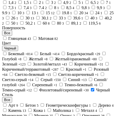
1,4
1,5
2
3
4,9
5
6,5
7
2
1
1
2
2
1
2
1
7,3
7,4
7.4
8
8,5
9,8
9,9
1
3
2
1
4
3
3
9.9
10
13
15
19.8
20
24
25
3
3
1
12
1
34
1
26
30
30,1
33
39,6
40
40,2
3
1
13
2
3
1
3
50
50,2
60
80
89,1
119,5
2
1
1
8
3
2
6
Поверхность
Все
Глянцевая
Матовая
43
82
Цвет
Черный
Бежевый
Белый
Бордо/красный
+814
+414
+29
Голубой
Желтый
Желтый/оранжевый
+8
+8
+80
Зеленый
Золотой/металл
Коричневый
+123
+43
+31
Коричневый/терракотовый
Красный
Розовый
+287
+1
Светло-бежевый
Светло-коричневый
+64
+15
+1
Светло-серый
Серый
Синий
Синий/
+14
+550
+13
голубой
Сиреневый
Темно-бежевый
+264
+1
+6
Темно-серый
Фиолетовый/сиреневый
Черный
+12
+30
Стиль
Все
Арт
Бетон
Геометрическиефигуры
Дерево
9
5
1
4
Камень
Кожа
Майолика
Металл
13
1
1
4
Моноколор
Мрамор
Оникс
Орнамент
20
25
2
28