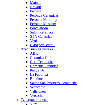
Mainzu
Navarti
Pamesa
Peronda Ceramicas
Peronda Harmony
Peronda Museum
Porcelanosa
Saloni ceramica
STN Ceramica
Venis
Смотреть еще...
Итальянская плитка
ABK
Ceramica Colli
Cisa Ceramiche
Gardenia Orchidea
Italgraniti
La Fabbrica
Rondine
Saime San Prospero Ceramiche
Settecento
Vallelunga
Versache
Турецкая плитка
Vitra