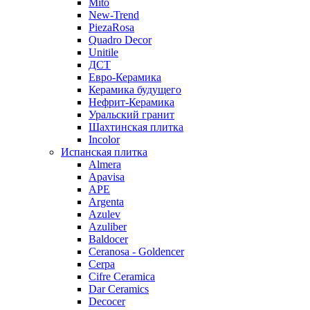
Mito
New-Trend
PiezaRosa
Quadro Decor
Unitile
ДСТ
Евро-Керамика
Керамика будущего
Нефрит-Керамика
Уральский гранит
Шахтинская плитка
Incolor
Испанская плитка
Almera
Apavisa
APE
Argenta
Azulev
Azuliber
Baldocer
Ceranosa - Goldencer
Cerpa
Cifre Ceramica
Dar Ceramics
Decocer