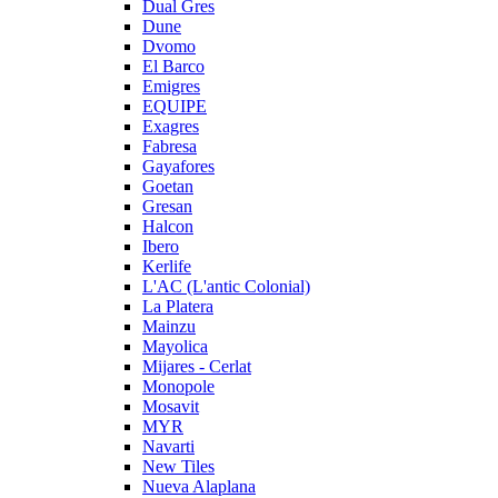
Dual Gres
Dune
Dvomo
El Barco
Emigres
EQUIPE
Exagres
Fabresa
Gayafores
Goetan
Gresan
Halcon
Ibero
Kerlife
L'AC (L'antic Colonial)
La Platera
Mainzu
Mayolica
Mijares - Cerlat
Monopole
Mosavit
MYR
Navarti
New Tiles
Nueva Alaplana