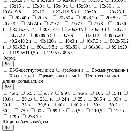
8,5x28,5
9,8x9,8
9,9x9,9
10x10
13x80
4
3
4
2
1
15x15
15x3
15x40
15x60
15x80
5
1
5
1
1
19,8x19,8
20x10
20x119,5
20x20
20x23,1
1
1
3
11
20x40
20x5
20x50
20x6,3
20x80
10
1
1
4
1
2
20x9,9
24x24
25x2
25x75
25x8
26x30
3
1
1
3
1
30,1x30,1
30x179
30x30
30x60
30x7
1
2
1
3
4
1
30x7,2
30x89,5
30x9,9
33x33
39,6x20
3
2
1
3
1
40,2x40,2
40x120
40x3
40x7,3
50,2x50,2
2
3
1
1
50x6,3
60x119,5
60x60
80x80
89,1x20
1
1
2
6
3
119,5x119,5
119,5x238,5
2
1
5
Форма
Все
ESG-шестиугольник
арабески
Восьмиугольник
2
3
1
Квадрат
Прямоугольник
Шестиугольник
34
50
10
Длина (большая), см
Все
4,9
6,5
9,8
9,9
9.9
10
15
2
2
3
1
3
2
11
19.8
20
23,1
24
25
28,5
30
1
20
10
1
2
4
9
30,1
33
39,6
40
40,2
50
50,2
2
3
1
8
2
5
1
60
75
80
89,1
89,5
119,5
120
11
3
7
2
2
6
3
179
238,5
1
5
Ширина (меньшая), см
Все