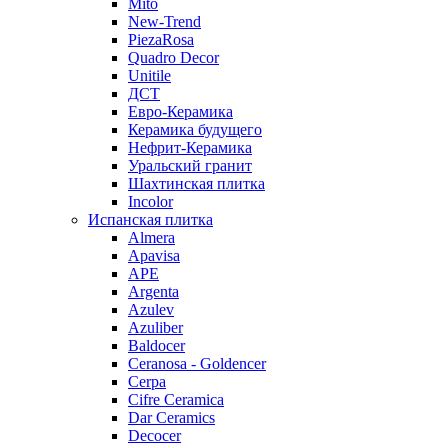
Mito
New-Trend
PiezaRosa
Quadro Decor
Unitile
ДСТ
Евро-Керамика
Керамика будущего
Нефрит-Керамика
Уральский гранит
Шахтинская плитка
Incolor
Испанская плитка
Almera
Apavisa
APE
Argenta
Azulev
Azuliber
Baldocer
Ceranosa - Goldencer
Cerpa
Cifre Ceramica
Dar Ceramics
Decocer