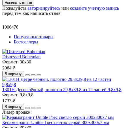
Написать отзыв
Пожалуйста
авторизируйтесь
или
создайте учетную запись
перед тем как написать отзыв
1006476
Популярные товары
Бестселлеры
Distressed Bohemian
Формат:
30x30
2064 ₽
В корзину
1301H Дегре чёрный, полотно 29,8х39,8 из 12 частей 9,8х9,8
Формат:
9,8x9,8
1733 ₽
В корзину
Лидер продаж!
Керамогранит Unitile Грес светло-серый 300х300х7 мм
Формат:
30x30