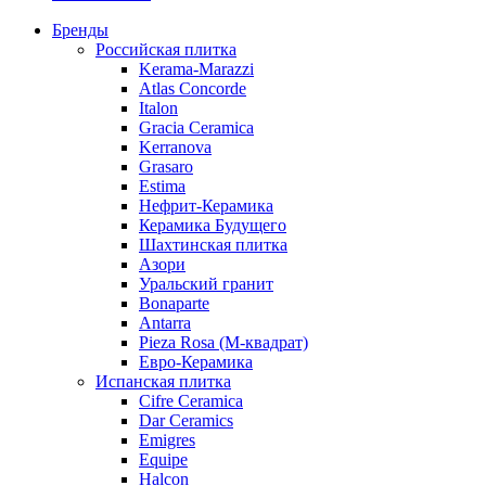
Бренды
Российская плитка
Kerama-Marazzi
Atlas Concorde
Italon
Gracia Ceramica
Kerranova
Grasaro
Estima
Нефрит-Керамика
Керамика Будущего
Шахтинская плитка
Азори
Уральский гранит
Bonaparte
Antarra
Pieza Rosa (М-квадрат)
Евро-Керамика
Испанская плитка
Cifre Ceramica
Dar Ceramics
Emigres
Equipe
Halcon