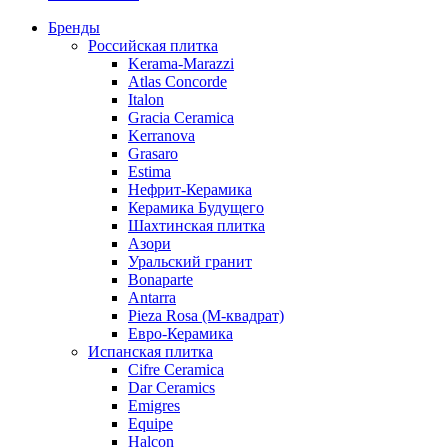
Бренды
Российская плитка
Kerama-Marazzi
Atlas Concorde
Italon
Gracia Ceramica
Kerranova
Grasaro
Estima
Нефрит-Керамика
Керамика Будущего
Шахтинская плитка
Азори
Уральский гранит
Bonaparte
Antarra
Pieza Rosa (М-квадрат)
Евро-Керамика
Испанская плитка
Cifre Ceramica
Dar Ceramics
Emigres
Equipe
Halcon