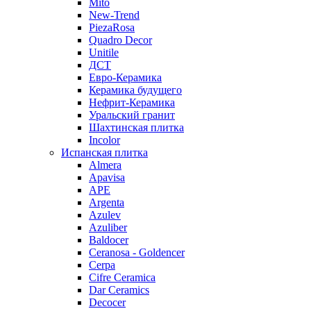
Mito
New-Trend
PiezaRosa
Quadro Decor
Unitile
ДСТ
Евро-Керамика
Керамика будущего
Нефрит-Керамика
Уральский гранит
Шахтинская плитка
Incolor
Испанская плитка
Almera
Apavisa
APE
Argenta
Azulev
Azuliber
Baldocer
Ceranosa - Goldencer
Cerpa
Cifre Ceramica
Dar Ceramics
Decocer