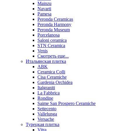
Mainzu
Navarti
Pamesa
Peronda Ceramicas
Peronda Harmony
Peronda Museum
Porcelanosa
Saloni ceramica
STN Ceramica
Venis
Смотреть еще...
Итальянская плитка
ABK
Ceramica Colli
Cisa Ceramiche
Gardenia Orchidea
Italgraniti
La Fabbrica
Rondine
Saime San Prospero Ceramiche
Settecento
Vallelunga
Versache
Турецкая плитка
Vitra