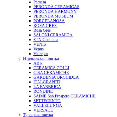
Pamesa
PERONDA CERAMICAS
PERONDA HARMONY
PERONDA MUSEUM
PORCELANOSA
ROSA GRES
Rosa Gres
SALONI CERAMICA
STN Ceramica
VENIS
Venus
Vidrepur
Итальянская плитка
ABK
CERAMICA COLLI
CISA CERAMICHE
GARDENIA ORCHIDEA
ITALGRANITI
LA FABBRICA
RONDINE
SAIME San Prospero CERAMICHE
SETTECENTO
VALLELUNGA
VERSACE
Турецкая плитка