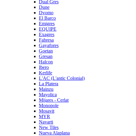
Dual Gres
Dune
Dvomo
El Barco
Emigres
EQUIPE
Exagres
Fabresa
Gayafores
Goetan
Gresan
Halcon
Ibero
Kerlife
L'AC (L'antic Colonial)
La Platera
Mainzu
Mayolica
Mijares - Cerlat
Monopole
Mosavit
MYR
Navarti
New Tiles
Nueva Alaplana