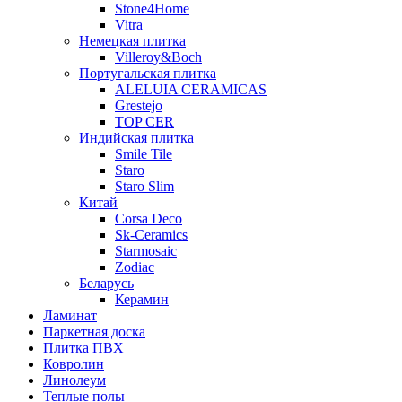
Stone4Home
Vitra
Немецкая плитка
Villeroy&Boch
Португальская плитка
ALELUIA CERAMICAS
Grestejo
TOP CER
Индийская плитка
Smile Tile
Staro
Staro Slim
Китай
Corsa Deco
Sk-Ceramics
Starmosaic
Zodiac
Беларусь
Керамин
Ламинат
Паркетная доска
Плитка ПВХ
Ковролин
Линолеум
Теплые полы