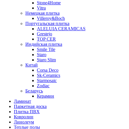
Stone4Home
Vitra
Немецкая плитка
Villeroy&Boch
Португальская плитка
ALELUIA CERAMICAS
Grestejo
TOP CER
Индийская плитка
Smile Tile
Staro
Staro Slim
Китай
Corsa Deco
Sk-Ceramics
Starmosaic
Zodiac
Беларусь
Керамин
Ламинат
Паркетная доска
Плитка ПВХ
Ковролин
Линолеум
Теплые полы