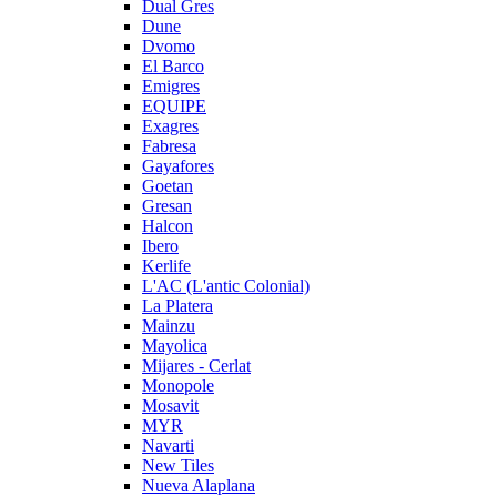
Dual Gres
Dune
Dvomo
El Barco
Emigres
EQUIPE
Exagres
Fabresa
Gayafores
Goetan
Gresan
Halcon
Ibero
Kerlife
L'AC (L'antic Colonial)
La Platera
Mainzu
Mayolica
Mijares - Cerlat
Monopole
Mosavit
MYR
Navarti
New Tiles
Nueva Alaplana