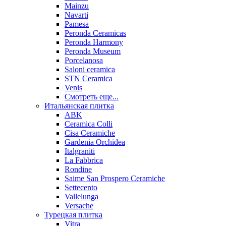
Mainzu
Navarti
Pamesa
Peronda Ceramicas
Peronda Harmony
Peronda Museum
Porcelanosa
Saloni ceramica
STN Ceramica
Venis
Смотреть еще...
Итальянская плитка
ABK
Ceramica Colli
Cisa Ceramiche
Gardenia Orchidea
Italgraniti
La Fabbrica
Rondine
Saime San Prospero Ceramiche
Settecento
Vallelunga
Versache
Турецкая плитка
Vitra