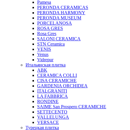
Pamesa
PERONDA CERAMICAS
PERONDA HARMONY
PERONDA MUSEUM
PORCELANOSA
ROSA GRES
Rosa Gres
SALONI CERAMICA
STN Ceramica
VENIS
Venus
Vidrepur
Итальянская плитка
ABK
CERAMICA COLLI
CISA CERAMICHE
GARDENIA ORCHIDEA
ITALGRANITI
LA FABBRICA
RONDINE
SAIME San Prospero CERAMICHE
SETTECENTO
VALLELUNGA
VERSACE
Турецкая плитка