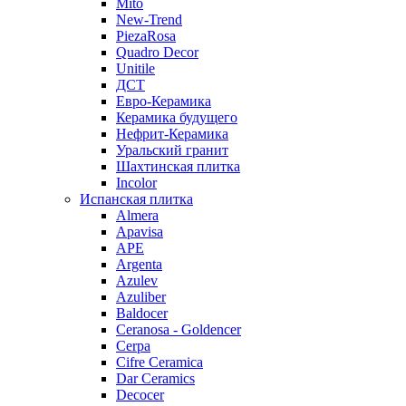
Mito
New-Trend
PiezaRosa
Quadro Decor
Unitile
ДСТ
Евро-Керамика
Керамика будущего
Нефрит-Керамика
Уральский гранит
Шахтинская плитка
Incolor
Испанская плитка
Almera
Apavisa
APE
Argenta
Azulev
Azuliber
Baldocer
Ceranosa - Goldencer
Cerpa
Cifre Ceramica
Dar Ceramics
Decocer