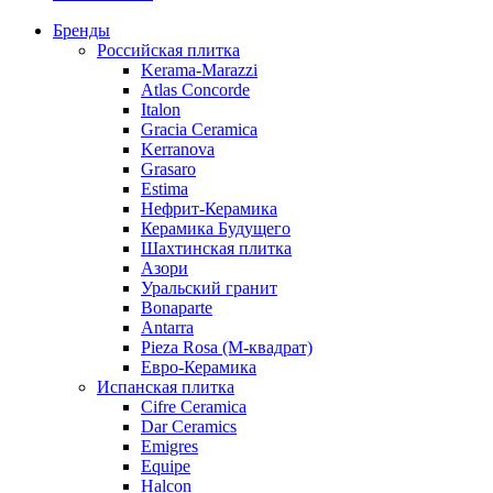
Бренды
Российская плитка
Kerama-Marazzi
Atlas Concorde
Italon
Gracia Ceramica
Kerranova
Grasaro
Estima
Нефрит-Керамика
Керамика Будущего
Шахтинская плитка
Азори
Уральский гранит
Bonaparte
Antarra
Pieza Rosa (М-квадрат)
Евро-Керамика
Испанская плитка
Cifre Ceramica
Dar Ceramics
Emigres
Equipe
Halcon