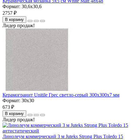
Керамическая мозаика 5x5 см White Matt 48x48
Формат:
30,6x30,6
2757 ₽
В корзину
Лидер продаж!
Керамогранит Unitile Грес светло-серый 300х300х7 мм
Формат:
30x30
673 ₽
В корзину
Лидер продаж!
Линолеум коммерческий 3 м Juteks Strong Plus Toledo 15