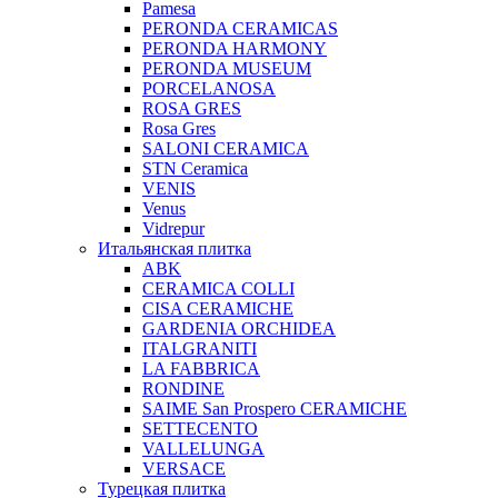
Pamesa
PERONDA CERAMICAS
PERONDA HARMONY
PERONDA MUSEUM
PORCELANOSA
ROSA GRES
Rosa Gres
SALONI CERAMICA
STN Ceramica
VENIS
Venus
Vidrepur
Итальянская плитка
ABK
CERAMICA COLLI
CISA CERAMICHE
GARDENIA ORCHIDEA
ITALGRANITI
LA FABBRICA
RONDINE
SAIME San Prospero CERAMICHE
SETTECENTO
VALLELUNGA
VERSACE
Турецкая плитка