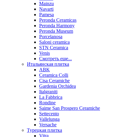
Mainzu
Navarti
Pamesa
Peronda Ceramicas
Peronda Harmony
Peronda Museum
Porcelanosa
Saloni ceramica
STN Ceramica
Venis
Смотреть еще...
Итальянская плитка
ABK
Ceramica Colli
Cisa Ceramiche
Gardenia Orchidea
Italgraniti
La Fabbrica
Rondine
Saime San Prospero Ceramiche
Settecento
Vallelunga
Versache
Турецкая плитка
Vitra