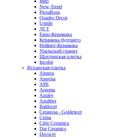
Mito
New-Trend
PiezaRosa
Quadro Decor
Unitile
ДСТ
Евро-Керамика
Керамика будущего
Нефрит-Керамика
Уральский гранит
Шахтинская плитка
Incolor
Испанская плитка
Almera
Apavisa
APE
Argenta
Azulev
Azuliber
Baldocer
Ceranosa - Goldencer
Cerpa
Cifre Ceramica
Dar Ceramics
Decocer