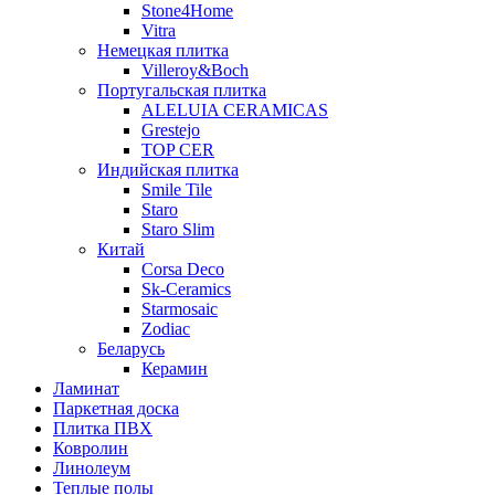
Stone4Home
Vitra
Немецкая плитка
Villeroy&Boch
Португальская плитка
ALELUIA CERAMICAS
Grestejo
TOP CER
Индийская плитка
Smile Tile
Staro
Staro Slim
Китай
Corsa Deco
Sk-Ceramics
Starmosaic
Zodiac
Беларусь
Керамин
Ламинат
Паркетная доска
Плитка ПВХ
Ковролин
Линолеум
Теплые полы