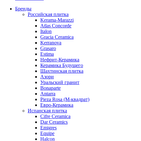
Бренды
Российская плитка
Kerama-Marazzi
Atlas Concorde
Italon
Gracia Ceramica
Kerranova
Grasaro
Estima
Нефрит-Керамика
Керамика Будущего
Шахтинская плитка
Азори
Уральский гранит
Bonaparte
Antarra
Pieza Rosa (М-квадрат)
Евро-Керамика
Испанская плитка
Cifre Ceramica
Dar Ceramics
Emigres
Equipe
Halcon