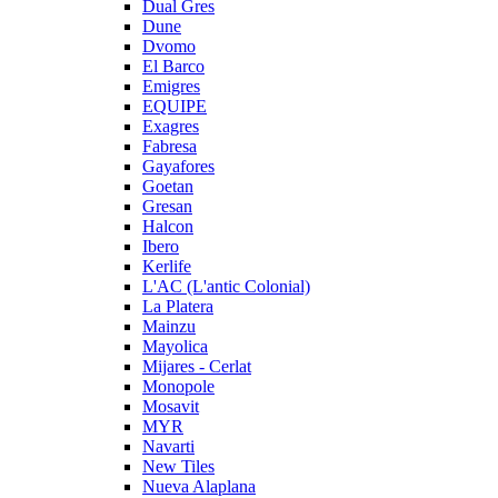
Dual Gres
Dune
Dvomo
El Barco
Emigres
EQUIPE
Exagres
Fabresa
Gayafores
Goetan
Gresan
Halcon
Ibero
Kerlife
L'AC (L'antic Colonial)
La Platera
Mainzu
Mayolica
Mijares - Cerlat
Monopole
Mosavit
MYR
Navarti
New Tiles
Nueva Alaplana