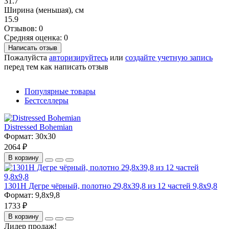
31.7
Ширина (меньшая), см
15.9
Отзывов: 0
Средняя оценка: 0
Написать отзыв
Пожалуйста
авторизируйтесь
или
создайте учетную запись
перед тем как написать отзыв
Популярные товары
Бестселлеры
Distressed Bohemian
Формат:
30x30
2064 ₽
В корзину
1301H Дегре чёрный, полотно 29,8х39,8 из 12 частей 9,8х9,8
Формат:
9,8x9,8
1733 ₽
В корзину
Лидер продаж!