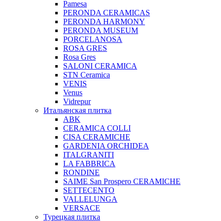
Pamesa
PERONDA CERAMICAS
PERONDA HARMONY
PERONDA MUSEUM
PORCELANOSA
ROSA GRES
Rosa Gres
SALONI CERAMICA
STN Ceramica
VENIS
Venus
Vidrepur
Итальянская плитка
ABK
CERAMICA COLLI
CISA CERAMICHE
GARDENIA ORCHIDEA
ITALGRANITI
LA FABBRICA
RONDINE
SAIME San Prospero CERAMICHE
SETTECENTO
VALLELUNGA
VERSACE
Турецкая плитка