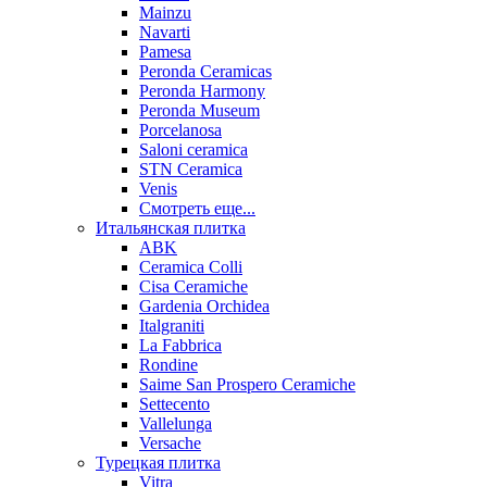
Mainzu
Navarti
Pamesa
Peronda Ceramicas
Peronda Harmony
Peronda Museum
Porcelanosa
Saloni ceramica
STN Ceramica
Venis
Смотреть еще...
Итальянская плитка
ABK
Ceramica Colli
Cisa Ceramiche
Gardenia Orchidea
Italgraniti
La Fabbrica
Rondine
Saime San Prospero Ceramiche
Settecento
Vallelunga
Versache
Турецкая плитка
Vitra