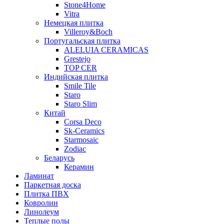
Stone4Home
Vitra
Немецкая плитка
Villeroy&Boch
Португальская плитка
ALELUIA CERAMICAS
Grestejo
TOP CER
Индийская плитка
Smile Tile
Staro
Staro Slim
Китай
Corsa Deco
Sk-Ceramics
Starmosaic
Zodiac
Беларусь
Керамин
Ламинат
Паркетная доска
Плитка ПВХ
Ковролин
Линолеум
Теплые полы