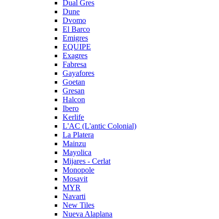
Dual Gres
Dune
Dvomo
El Barco
Emigres
EQUIPE
Exagres
Fabresa
Gayafores
Goetan
Gresan
Halcon
Ibero
Kerlife
L'AC (L'antic Colonial)
La Platera
Mainzu
Mayolica
Mijares - Cerlat
Monopole
Mosavit
MYR
Navarti
New Tiles
Nueva Alaplana