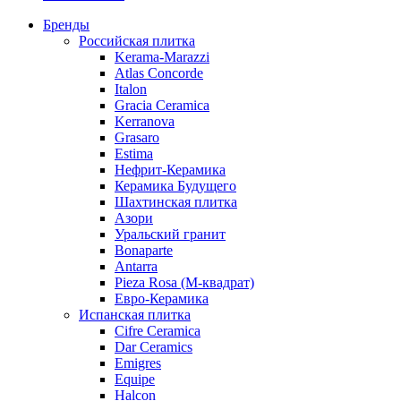
Бренды
Российская плитка
Kerama-Marazzi
Atlas Concorde
Italon
Gracia Ceramica
Kerranova
Grasaro
Estima
Нефрит-Керамика
Керамика Будущего
Шахтинская плитка
Азори
Уральский гранит
Bonaparte
Antarra
Pieza Rosa (М-квадрат)
Евро-Керамика
Испанская плитка
Cifre Ceramica
Dar Ceramics
Emigres
Equipe
Halcon