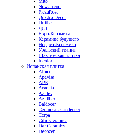
Mito
New-Trend
PiezaRosa
Quadro Decor
Unitile
ДСТ
Евро-Керамика
Керамика будущего
Нефрит-Керамика
Уральский гранит
Шахтинская плитка
Incolor
Испанская плитка
Almera
Apavisa
APE
Argenta
Azulev
Azuliber
Baldocer
Ceranosa - Goldencer
Cerpa
Cifre Ceramica
Dar Ceramics
Decocer