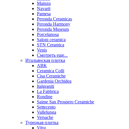
Mainzu
Navarti
Pamesa
Peronda Ceramicas
Peronda Harmony
Peronda Museum
Porcelanosa
Saloni ceramica
STN Ceramica
Venis
Смотреть еще...
Итальянская плитка
ABK
Ceramica Colli
Cisa Ceramiche
Gardenia Orchidea
Italgraniti
La Fabbrica
Rondine
Saime San Prospero Ceramiche
Settecento
Vallelunga
Versache
Турецкая плитка
Vitra