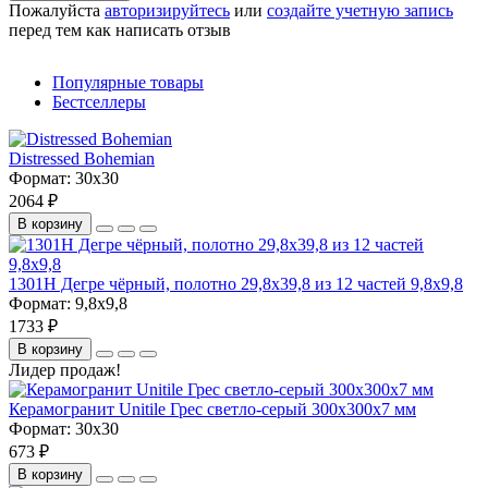
Пожалуйста
авторизируйтесь
или
создайте учетную запись
перед тем как написать отзыв
Популярные товары
Бестселлеры
Distressed Bohemian
Формат:
30x30
2064 ₽
В корзину
1301H Дегре чёрный, полотно 29,8х39,8 из 12 частей 9,8х9,8
Формат:
9,8x9,8
1733 ₽
В корзину
Лидер продаж!
Керамогранит Unitile Грес светло-серый 300х300х7 мм
Формат:
30x30
673 ₽
В корзину