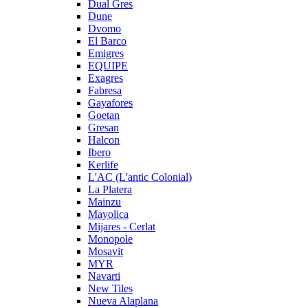
Dual Gres
Dune
Dvomo
El Barco
Emigres
EQUIPE
Exagres
Fabresa
Gayafores
Goetan
Gresan
Halcon
Ibero
Kerlife
L'AC (L'antic Colonial)
La Platera
Mainzu
Mayolica
Mijares - Cerlat
Monopole
Mosavit
MYR
Navarti
New Tiles
Nueva Alaplana