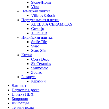
Stone4Home
Vitra
Немецкая плитка
Villeroy&Boch
Португальская плитка
ALELUIA CERAMICAS
Grestejo
TOP CER
Индийская плитка
Smile Tile
Staro
Staro Slim
Китай
Corsa Deco
Sk-Ceramics
Starmosaic
Zodiac
Беларусь
Керамин
Ламинат
Паркетная доска
Плитка ПВХ
Ковролин
Линолеум
Теплые полы