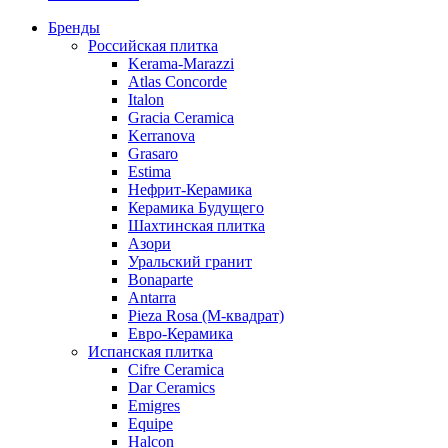
Бренды
Российская плитка
Kerama-Marazzi
Atlas Concorde
Italon
Gracia Ceramica
Kerranova
Grasaro
Estima
Нефрит-Керамика
Керамика Будущего
Шахтинская плитка
Азори
Уральский гранит
Bonaparte
Antarra
Pieza Rosa (М-квадрат)
Евро-Керамика
Испанская плитка
Cifre Ceramica
Dar Ceramics
Emigres
Equipe
Halcon