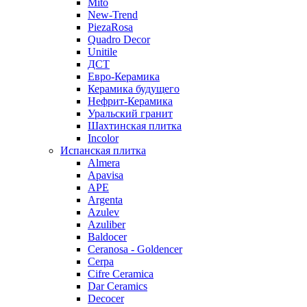
Mito
New-Trend
PiezaRosa
Quadro Decor
Unitile
ДСТ
Евро-Керамика
Керамика будущего
Нефрит-Керамика
Уральский гранит
Шахтинская плитка
Incolor
Испанская плитка
Almera
Apavisa
APE
Argenta
Azulev
Azuliber
Baldocer
Ceranosa - Goldencer
Cerpa
Cifre Ceramica
Dar Ceramics
Decocer