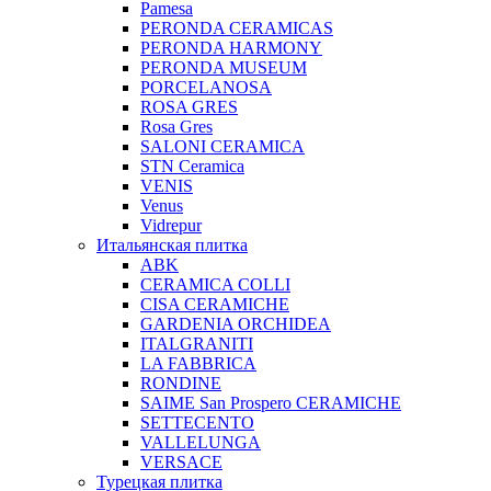
Pamesa
PERONDA CERAMICAS
PERONDA HARMONY
PERONDA MUSEUM
PORCELANOSA
ROSA GRES
Rosa Gres
SALONI CERAMICA
STN Ceramica
VENIS
Venus
Vidrepur
Итальянская плитка
ABK
CERAMICA COLLI
CISA CERAMICHE
GARDENIA ORCHIDEA
ITALGRANITI
LA FABBRICA
RONDINE
SAIME San Prospero CERAMICHE
SETTECENTO
VALLELUNGA
VERSACE
Турецкая плитка